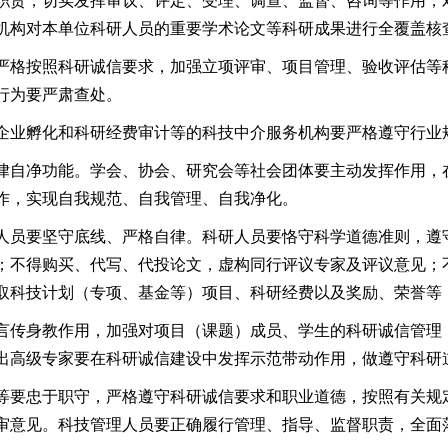
职责，切实发挥审议、评定、受理、调查、监督、咨询等作用，
机构对本单位科研人员的重要学术论文等科研成果进行全覆盖核
严格按照科研诚信要求，加强立项评审、项目管理、验收评估等
行为要严肃查处。
企业孵化和科研经费审计等的科技中介服务机构要严格遵守行业
律自净功能。学会、协会、研究会等社会团体要主动发挥作用，
作，实现自我规范、自我管理、自我净化。
人员要坚守底线、严格自律。科研人员要恪守科学道德准则，遵
；不得购买、代写、代投论文，虚构同行评议专家及评议意见；
取科技计划（专项、基金等）项目、科研经费以及奖励、荣誉等
言传身教作用，加强对项目（课题）成员、学生的科研诚信管理
出高级专家要在科研诚信建设中发挥示范带动作用，做遵守科研
等要忠于职守，严格遵守科研诚信要求和职业道德，按照有关规
审意见。科技管理人员要正确履行管理、指导、监督职责，全面