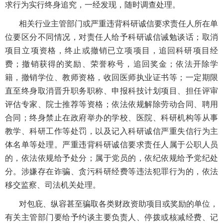
求行为实行终身追究，一经发现，随时调查处理。
相关行业主管部门或严重违背科研诚信要求责任人所在单
位要区分不同情况，对责任人给予科研诚信诫勉谈话；取消
项目立项资格，终止或撤销已立项项目，追回科研项目经
费；撤销获得的奖励、荣誉称号，追回奖金；依法开除学
籍，撤销学位、教师资格，收回医师执业证书等；一定期限
直至终身取消晋升职务职称、申报科技计划项目、担任评审
评估专家、院士推荐等资格；依法依规解除劳动合同、聘用
合同；终身禁止在政府举办的学校、医院、科研机构等从事
教学、科研工作等处罚，以及记入科研诚信严重失信行为主
体名单等处理。严重违背科研诚信要求责任人属于公职人员
的，依法依规给予处分；属于党员的，依纪依规给予党纪处
分。涉嫌存在诈骗、贪污科研经费等违法犯罪行为的，依法
移交监察、司法机关处理。
对包庇、纵容甚至骗取各类财政资助项目或奖励的单位，
有关主管部门要给予约谈主要负责人、停拨或核减经费、记